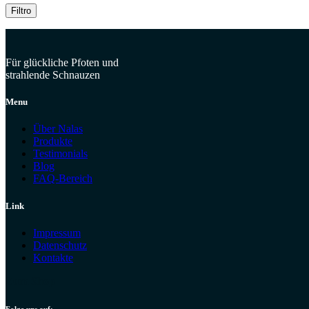
Filtro
Für glückliche Pfoten und
strahlende Schnauzen
Menu
Über Nalas
Produkte
Testimonials
Blog
FAQ-Bereich
Link
Impressum
Datenschutz
Kontakte
Zum Shop
Folge uns auf: