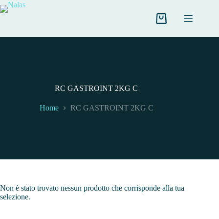
Salta
al
contenuto
Carrello
RC GASTROINT 2KG C
Home
RC GASTROINT 2KG C
Non è stato trovato nessun prodotto che corrisponde alla tua
selezione.