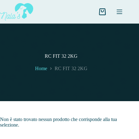
Salta
al
contenuto
Carrello
RC FIT 32 2KG
Home
RC FIT 32 2KG
Non è stato trovato nessun prodotto che corrisponde alla tua
selezione.