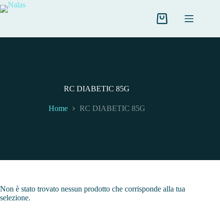
Salta
al
contenuto
Carrello
RC DIABETIC 85G
Home
RC DIABETIC 85G
Non è stato trovato nessun prodotto che corrisponde alla tua
selezione.