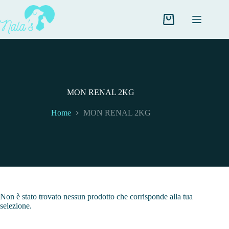
Salta
al
contenuto
Carrello
MON RENAL 2KG
Home
MON RENAL 2KG
Non è stato trovato nessun prodotto che corrisponde alla tua
selezione.