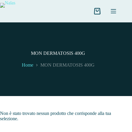
Salta
al
contenuto
Carrello
MON DERMATOSIS 400G
Home
MON DERMATOSIS 400G
Non è stato trovato nessun prodotto che corrisponde alla tua
selezione.