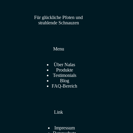
opzioni
possono
essere
Für glückliche Pfoten und
scelte
strahlende Schnauzen
nella
pagina
del
prodotto
Menu
Über Nalas
Produkte
Testimonials
Blog
FAQ-Bereich
Link
Impressum