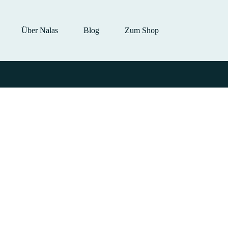
Über Nalas
Blog
Zum Shop
orie prodotto
Filtra per prezz
 offerta
(0)
Filtro