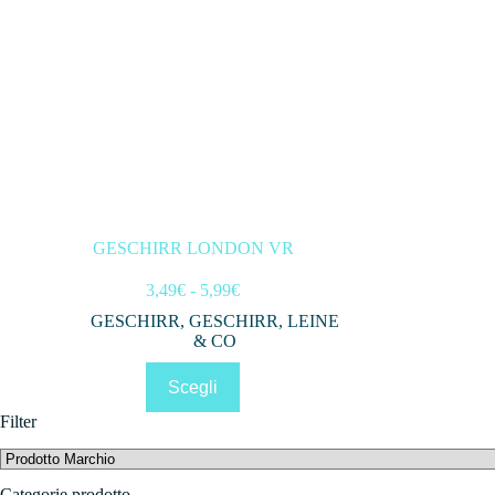
GESCHIRR LONDON VR
Fascia
3,49
€
-
5,99
€
di
GESCHIRR
,
GESCHIRR, LEINE
prezzo:
& CO
da
3,49€
Questo
Scegli
a
prodotto
5,99€
ha
Filter
più
varianti.
Le
opzioni
Categorie prodotto