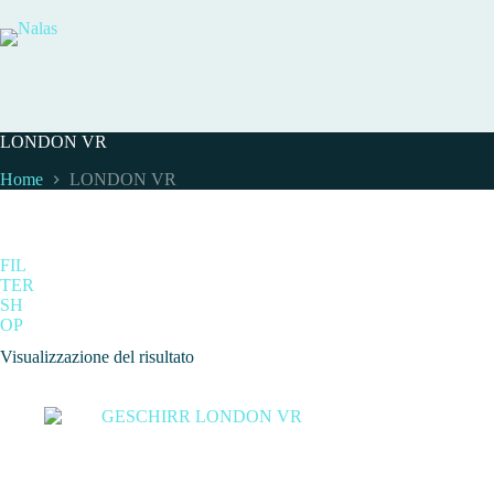
Salta
al
contenuto
LONDON VR
Home
LONDON VR
FIL
TER
SH
OP
Visualizzazione del risultato
Categ
In