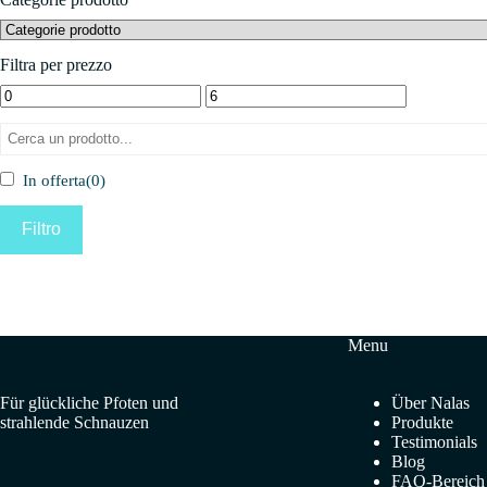
possono
essere
scelte
Filtra per prezzo
nella
pagina
del
prodotto
In offerta
(0)
Filtro
Menu
Für glückliche Pfoten und
Über Nalas
strahlende Schnauzen
Produkte
Testimonials
Blog
FAQ-Bereich