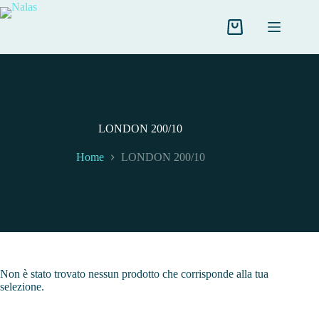
Salta
al
contenuto
Carrello
LONDON 200/10
Home
LONDON 200/10
Non è stato trovato nessun prodotto che corrisponde alla tua
selezione.