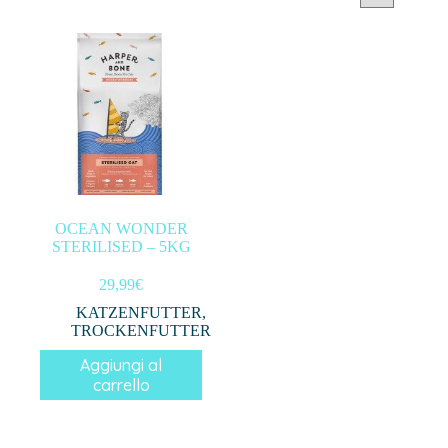
Categorie prodotto
Filtra per prezzo
In offerta
(0)
OCEAN WONDER
STERILISED – 5KG
Filtro
29,99
€
KATZENFUTTER
,
TROCKENFUTTER
Aggiungi al
carrello