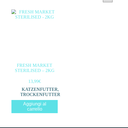
Categorie prodotto
Filtra per prezzo
In offerta
(0)
FRESH MARKET
STERILISED – 2KG
Filtro
13,99
€
KATZENFUTTER
,
TROCKENFUTTER
Aggiungi al
carrello