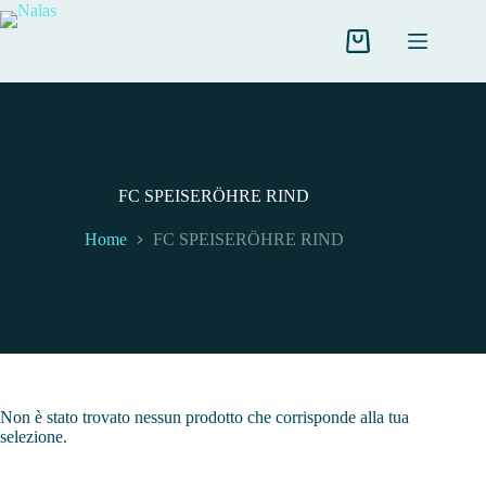
Salta
al
contenuto
Carrello
FC SPEISERÖHRE RIND
Home
FC SPEISERÖHRE RIND
Non è stato trovato nessun prodotto che corrisponde alla tua
selezione.