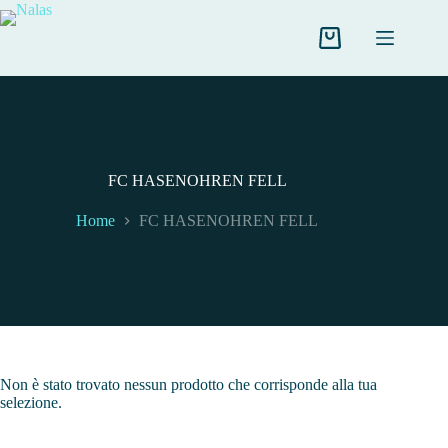
Salta
al
contenuto
Carrello
FC HASENOHREN FELL
Home
FC HASENOHREN FELL
Non è stato trovato nessun prodotto che corrisponde alla tua
selezione.