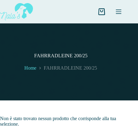
Salta
al
contenuto
Carrello
FAHRRADLEINE 200/25
Home
FAHRRADLEINE 200/25
Non è stato trovato nessun prodotto che corrisponde alla tua
selezione.