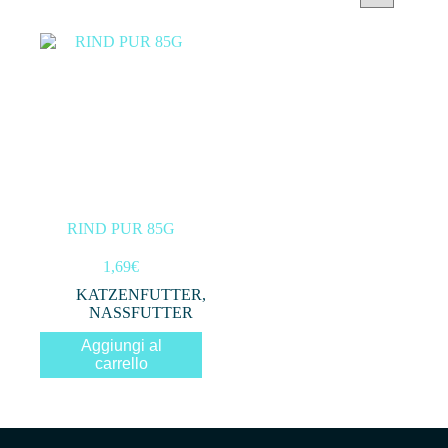
Categorie prodotto
Filtra per prezzo
In offerta
(0)
RIND PUR 85G
Filtro
1,69
€
KATZENFUTTER
,
NASSFUTTER
Aggiungi al
carrello