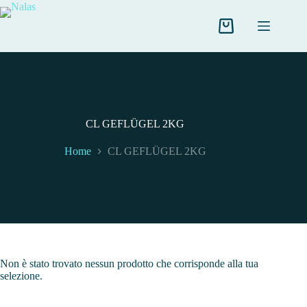
Salta
al
contenuto
Carrello
CL GEFLÜGEL 2KG
Home
CL GEFLÜGEL 2KG
Non è stato trovato nessun prodotto che corrisponde alla tua
selezione.