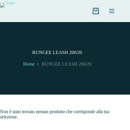
Salta
al
contenuto
Carrello
BUNGEE LEASH 200/20
Home
BUNGEE LEASH 200/20
Non è stato trovato nessun prodotto che corrisponde alla tua
selezione.