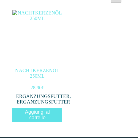
Categorie prodotto
Filtra per prezzo
In offerta
(0)
NACHTKERZENÖL
250ML
Filtro
28,90
€
ERGÄNZUNGSFUTTER
,
ERGÄNZUNGSFUTTER
Aggiungi al
carrello